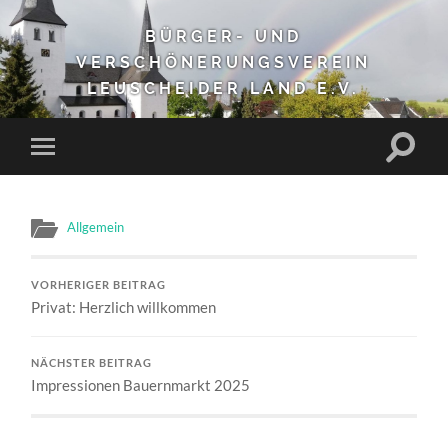
BÜRGER- UND
VERSCHÖNERUNGSVEREIN
LEUSCHEIDER LAND E.V.
Suchfe
Mobile-
ein-/a
Menü
ein-/ausblenden
Allgemein
VORHERIGER BEITRAG
Privat: Herzlich willkommen
NÄCHSTER BEITRAG
Impressionen Bauernmarkt 2025