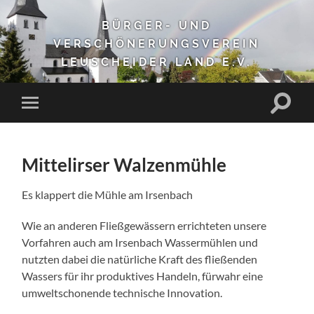
BÜRGER- UND
VERSCHÖNERUNGSVEREIN
LEUSCHEIDER LAND E.V.
Suchfe
Mobile-
ein-/a
Menü
ein-/ausblenden
Mittelirser Walzenmühle
Es klappert die Mühle am Irsenbach
Wie an anderen Fließgewässern errichteten unsere
Vorfahren auch am Irsenbach Wassermühlen und
nutzten dabei die natürliche Kraft des fließenden
Wassers für ihr produktives Handeln, fürwahr eine
umweltschonende technische Innovation.