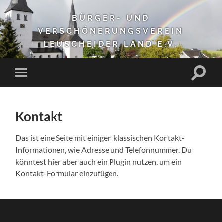
BÜRGER- UND
VERSCHÖNERUNGSVEREIN
LEUSCHEIDER LAND E.V.
Suchfe
Mobile-
ein-/a
Menü
ein-/ausblenden
Kontakt
Das ist eine Seite mit einigen klassischen Kontakt-
Informationen, wie Adresse und Telefonnummer. Du
könntest hier aber auch ein Plugin nutzen, um ein
Kontakt-Formular einzufügen.