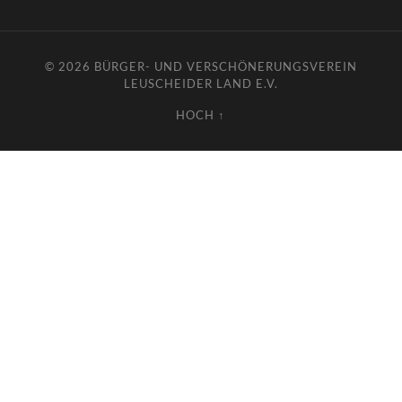
© 2026
BÜRGER- UND VERSCHÖNERUNGSVEREIN
LEUSCHEIDER LAND E.V.
HOCH ↑